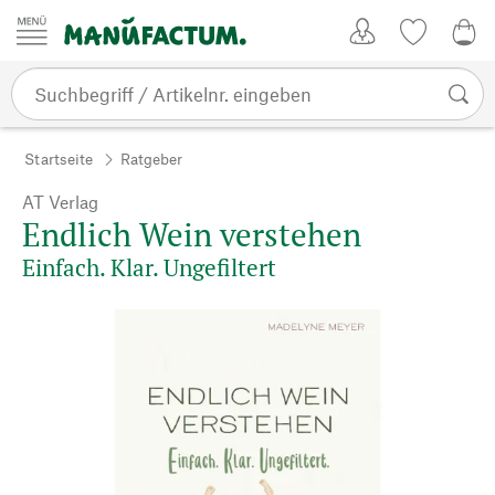
Zum Inhalt springen
Kundenkonto
Merkliste
0,0
Startseite
Ratgeber
AT Verlag
Endlich Wein verstehen
Einfach. Klar. Ungefiltert