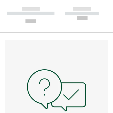
------------
------------
----------- ----------- --------
----------- -----------
---
--,-- €
--,-- €