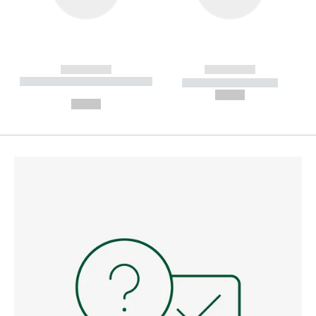
------------
------------
----------- ----------- --------
----------- -----------
---
--,-- €
--,-- €