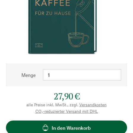
Menge
27,90 €
alle Preise inkl. MwSt., zzgl.
Versandkosten
CO₂-reduzierter Versand mit DHL
In den Warenkorb