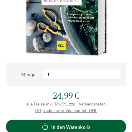
Menge
24,99 €
alle Preise inkl. MwSt., zzgl.
Versandkosten
CO₂-reduzierter Versand mit DHL
In den Warenkorb