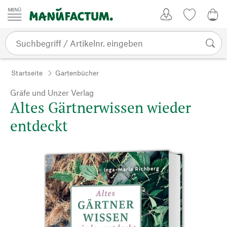
Zum Inhalt springen
Kundenkonto
Merkliste
0,0
Startseite
Gartenbücher
Gräfe und Unzer Verlag
Altes Gärtnerwissen wieder
entdeckt