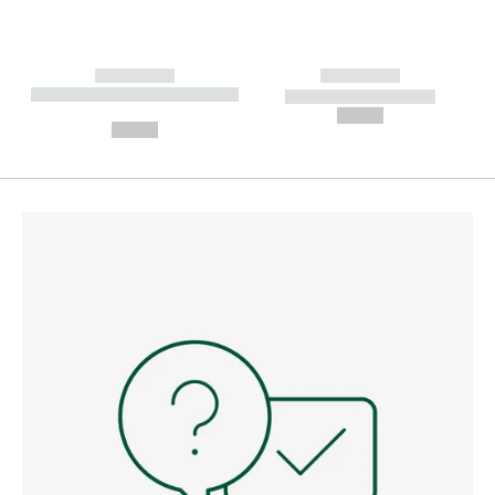
------------
------------
----------- ----------- --------
----------- -----------
---
--,-- €
--,-- €