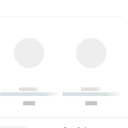
------------
------------
----------- ----------- ----------
----------- ----------- ----------
- -----------
-
--,-- €
--,-- €