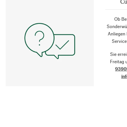
Cu
Ob Ber
Sonderwün
Anliegen
Service
Sie erre
Freitag
9390
in