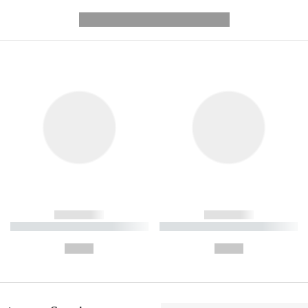
---------- --------------
------------
------------
----------- ----------- ----------
----------- ----------- ----------
-
-
--,-- €
--,-- €