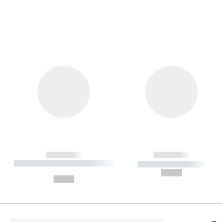
------------
------------
----------- ----------- ----------
----------- -----------
-
--,-- €
--,-- €