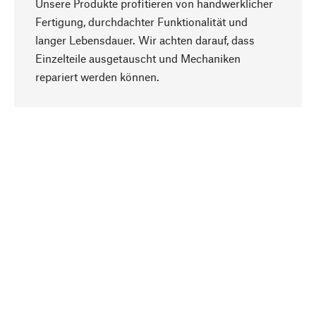
Unsere Produkte profitieren von handwerklicher
Fertigung, durchdachter Funktionalität und
langer Lebensdauer. Wir achten darauf, dass
Einzelteile ausgetauscht und Mechaniken
Nach oben
repariert werden können.
Bewusst
Nachhaltigkeit steht im Fokus unserer
Produktauswahl. Wir setzen auf natürliche
Inhaltsstoffe und Materialien, die gepflegt werden
können, sowie auf eine ressourcenschonende
und sozialverträgliche Produktion.