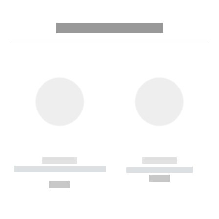
---------- --------------
------------
------------
----------- ----------- --------
----------- -----------
---
--,-- €
--,-- €