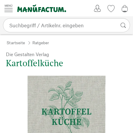
Zum Inhalt springen
Kundenkonto
Merkliste
0,0
Startseite
Ratgeber
Die Gestalten Verlag
Kartoffelküche