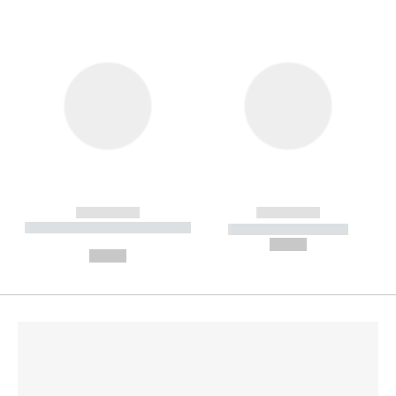
------------
------------
----------- ----------- --------
----------- -----------
---
--,-- €
--,-- €