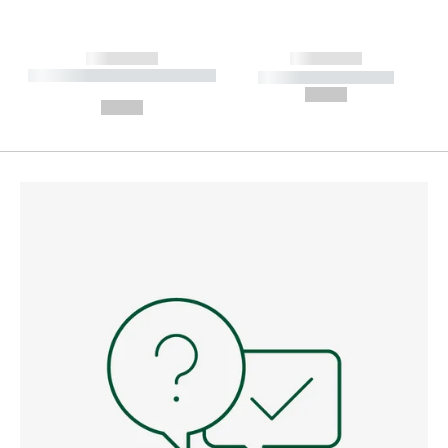
------------
------------
----------- ----------- --------
----------- -----------
---
--,-- €
--,-- €