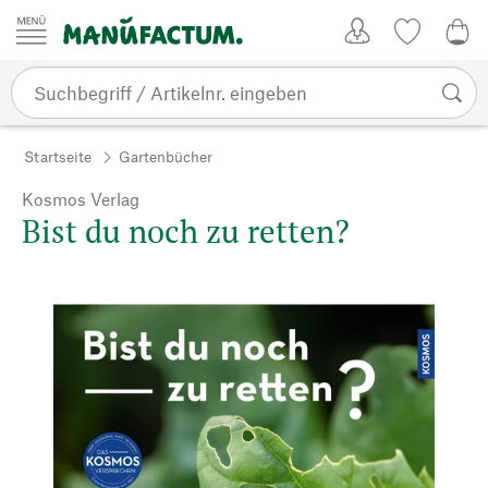
Zum Inhalt springen
Kundenkonto
Merkliste
0,0
Startseite
Gartenbücher
Kosmos Verlag
Bist du noch zu retten?