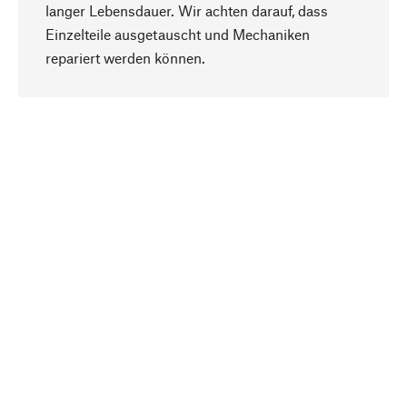
langer Lebensdauer. Wir achten darauf, dass
Einzelteile ausgetauscht und Mechaniken
Nach oben
repariert werden können.
Bewusst
Nachhaltigkeit steht im Fokus unserer
Produktauswahl. Wir setzen auf natürliche
Inhaltsstoffe und Materialien, die gepflegt werden
können, sowie auf eine ressourcenschonende
und sozialverträgliche Produktion.
Ausgewählt