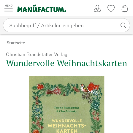
Zum Inhalt springen
Kundenkonto
Merkliste
0,0
Startseite
Christian Brandstätter Verlag
Wundervolle Weihnachtskarten