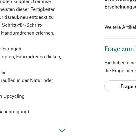
Knoten knüpfen, Gemüse
Erscheinungs
eisten dieser Fertigkeiten
ur darauf, neu entdeckt zu
 Schritt-für-Schritt-
Weitere Artike
m Handumdrehen erlernen.
Frage zum
nleitungen
topfen, Fahrradreifen flicken,
Sie haben ein
die Frage hier
her
 draußen in der Natur oder
Frage 
n Upcycling
 Genehmigung)