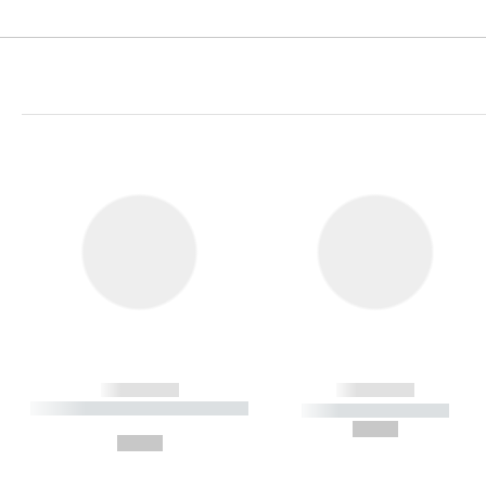
------------
------------
----------- ----------- ----------
----------- -----------
-
--,-- €
--,-- €