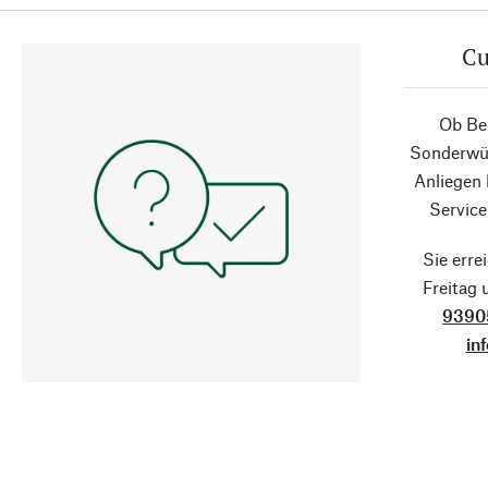
Cu
Ob Ber
Sonderwün
Anliegen
Service
Sie erre
Freitag
9390
in