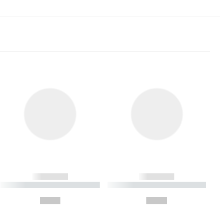
------------
------------
----------- ----------- ----------
----------- ----------- ----------
- -----------
-
--,-- €
--,-- €