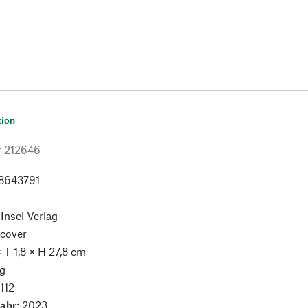
tion
r
212646
8643791
:
Insel Verlag
cover
× T 1,8 × H 27,8 cm
g
:
112
jahr:
2023