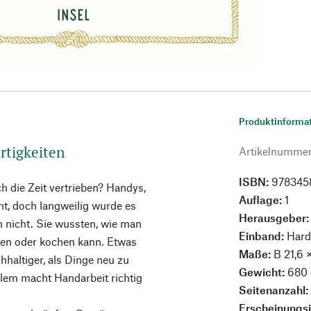
Produktinforma
rtigkeiten
Artikelnumme
ISBN:
978345
h die Zeit vertrieben? Handys,
Auflage:
1
ht, doch langweilig wurde es
Herausgeber
 nicht. Sie wussten, wie man
Einband:
Hard
hen oder kochen kann. Etwas
Maße:
B 21,6 
chhaltiger, als Dinge neu zu
Gewicht:
680 
allem macht Handarbeit richtig
Seitenanzahl
Erscheinungs