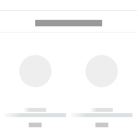
---------- --------------
------------
------------
----------- ----------- ----------
----------- ----------- ----------
-
-
--,-- €
--,-- €