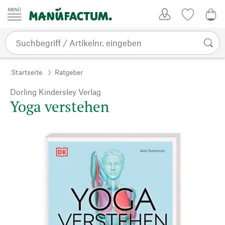
Zum Inhalt springen
Kundenkonto
Merkliste
0,0
Startseite
Ratgeber
Dorling Kindersley Verlag
Yoga verstehen