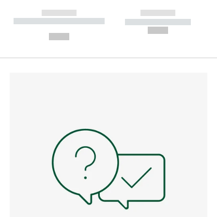
------------
------------
----------- ----------- --------
----------- -----------
---
--,-- €
--,-- €