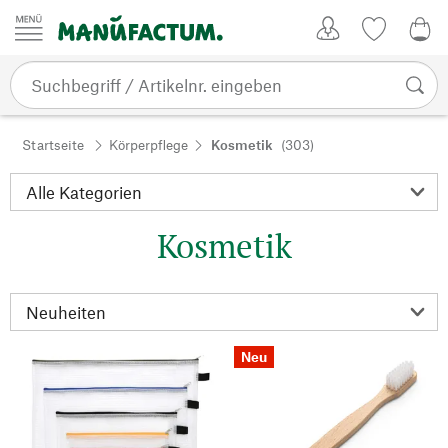
Zum Inhalt springen
Kundenkonto
Merkliste
0,0
Startseite
Körperpflege
Kosmetik
(303)
Kosmetik
Neu