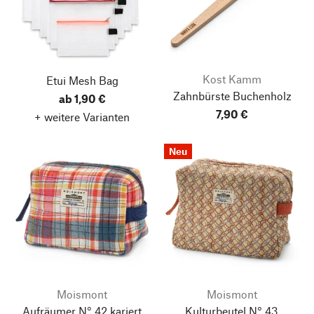
Kost Kamm
Etui Mesh Bag
Zahnbürste Buchenholz
ab 1,90 €
7,90 €
+ weitere Varianten
Neu
Moismont
Moismont
Aufräumer N° 42 kariert
Kulturbeutel N° 43,