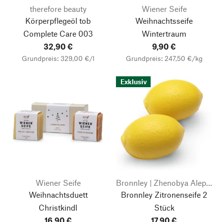
therefore beauty
Wiener Seife
Körperpflegeöl tob
Weihnachtsseife
Complete Care 003
Wintertraum
32,90 €
9,90 €
Grundpreis: 329,00 €/l
Grundpreis: 247,50 €/kg
Exklusiv
Wiener Seife
Bronnley | Zhenobya Aleppo- und Naturseifen
Weihnachtsduett
Bronnley Zitronenseife 2
Christkindl
Stück
16,90 €
17,90 €