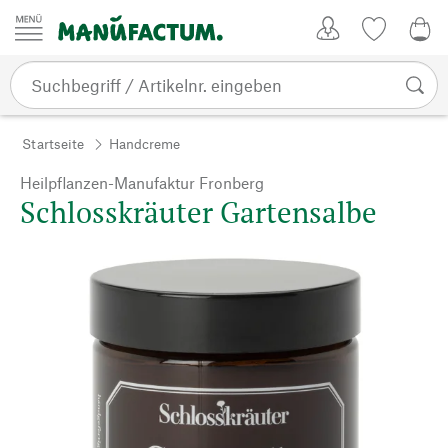
Zum Inhalt springen
Kundenkonto
Merkliste
0,0
Startseite
Handcreme
Heilpflanzen-Manufaktur Fronberg
Schlosskräuter Gartensalbe