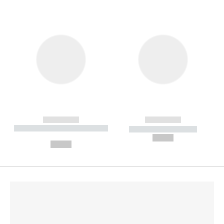
------------
------------
----------- ----------- --------
----------- -----------
---
--,-- €
--,-- €