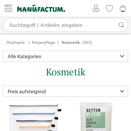
Zum Inhalt springen
Kundenkonto
Merkliste
0,0
Startseite
Körperpflege
Kosmetik
(303)
Kosmetik