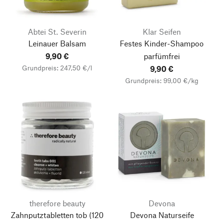
Abtei St. Severin
Klar Seifen
Leinauer Balsam
Festes Kinder-Shampoo
9,90 €
parfümfrei
Grundpreis: 247,50 €/l
9,90 €
Grundpreis: 99,00 €/kg
therefore beauty
Devona
Zahnputztabletten tob
(120
Devona Naturseife