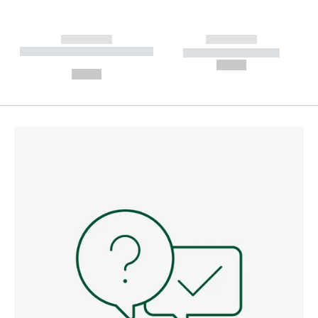
------------
------------
----------- ----------- --------
----------- -----------
---
--,-- €
--,-- €