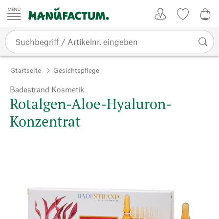
Zum Inhalt springen
Kundenkonto
Merkliste
0,0
Startseite
Gesichtspflege
Badestrand Kosmetik
Rotalgen-Aloe-Hyaluron-
Konzentrat