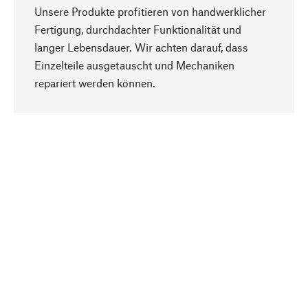
Unsere Produkte profitieren von handwerklicher
Fertigung, durchdachter Funktionalität und
langer Lebensdauer. Wir achten darauf, dass
Einzelteile ausgetauscht und Mechaniken
Nach oben
repariert werden können.
Bewusst
Nachhaltigkeit steht im Fokus unserer
Produktauswahl. Wir setzen auf natürliche
Inhaltsstoffe und Materialien, die gepflegt werden
können, sowie auf eine ressourcenschonende
und sozialverträgliche Produktion.