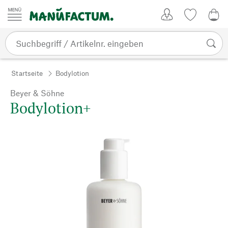
Zum Inhalt springen
Kundenkonto
Merkliste
0,0
Startseite
Bodylotion
Beyer & Söhne
Bodylotion+