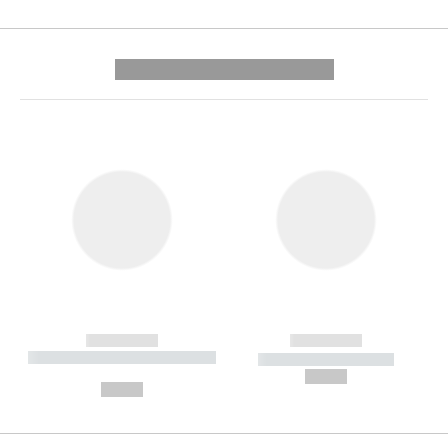
---------- --------------
------------
------------
----------- ----------- --------
----------- -----------
---
--,-- €
--,-- €