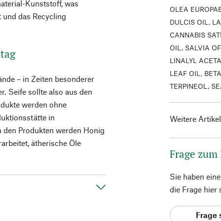
terial-Kunststoff, was
OLEA EUROPAE
t und das Recycling
DULCIS OIL, L
CANNABIS SAT
OIL, SALVIA OF
ltag
LINALYL ACET
LEAF OIL, BET
nde – in Zeiten besonderer
TERPINEOL, SE
 Seife sollte also aus den
odukte werden ohne
uktionsstätte in
Weitere Artike
In den Produkten werden Honig
rbeitet, ätherische Öle
Frage zum
Sie haben ein
die Frage hier
Frage 