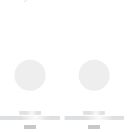
------------
------------
----------- ----------- ----------
----------- ----------- ----------
- -----------
-
--,-- €
--,-- €