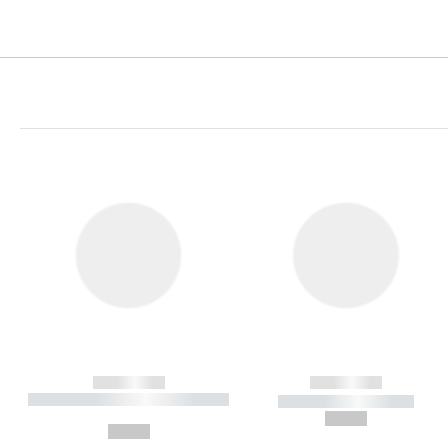
------------
------------
----------- ----------- ----------
----------- -----------
-
--,-- €
--,-- €