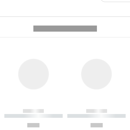
---------- --------------
------------
------------
----------- ----------- ----------
----------- ----------- ----------
-
-
--,-- €
--,-- €