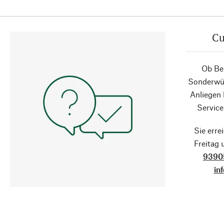
Cu
Ob Ber
Sonderwün
Anliegen
Service
Sie erre
Freitag
9390
in