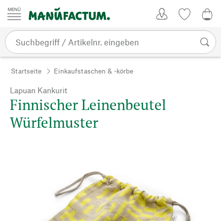
Zum Inhalt springen
Kundenkonto
Merkliste
0,0
Startseite
Einkaufstaschen & -körbe
Lapuan Kankurit
Finnischer Leinenbeutel
Würfelmuster