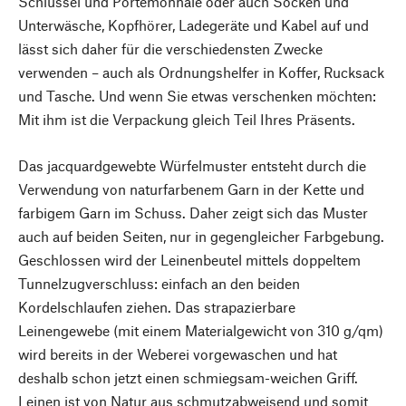
Schlüssel und Portemonnaie oder auch Socken und
Unterwäsche, Kopfhörer, Ladegeräte und Kabel auf und
lässt sich daher für die verschiedensten Zwecke
verwenden – auch als Ordnungshelfer in Koffer, Rucksack
und Tasche. Und wenn Sie etwas verschenken möchten:
Mit ihm ist die Verpackung gleich Teil Ihres Präsents.
Das jacquardgewebte Würfelmuster entsteht durch die
Verwendung von naturfarbenem Garn in der Kette und
farbigem Garn im Schuss. Daher zeigt sich das Muster
auch auf beiden Seiten, nur in gegengleicher Farbgebung.
Geschlossen wird der Leinenbeutel mittels doppeltem
Tunnelzugverschluss: einfach an den beiden
Kordelschlaufen ziehen. Das strapazierbare
Leinengewebe (mit einem Materialgewicht von 310 g/qm)
wird bereits in der Weberei vorgewaschen und hat
deshalb schon jetzt einen schmiegsam-weichen Griff.
Leinen ist von Natur aus schmutzabweisend und somit