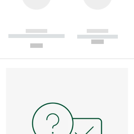
------------
------------
----------- ----------- --------
----------- -----------
---
--,-- €
--,-- €