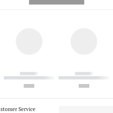
---------- --------------
------------
------------
----------- ----------- ----------
----------- ----------- ----------
-
-
--,-- €
--,-- €
stomer Service