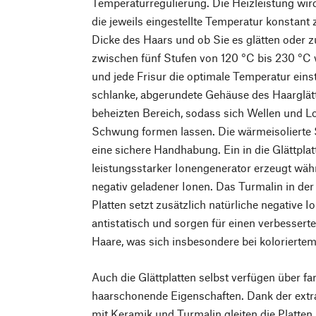
Temperaturregulierung. Die Heizleistung wir
die jeweils eingestellte Temperatur konstant
Dicke des Haars und ob Sie es glätten oder 
zwischen fünf Stufen von 120 °C bis 230 °C 
und jede Frisur die optimale Temperatur eins
schlanke, abgerundete Gehäuse des Haarglätt
beheizten Bereich, sodass sich Wellen und 
Schwung formen lassen. Die wärmeisolierte S
eine sichere Handhabung. Ein in die Glättplatt
leistungsstarker Ionengenerator erzeugt wäh
negativ geladener Ionen. Das Turmalin in de
Platten setzt zusätzlich natürliche negative Io
antistatisch und sorgen für einen verbessert
Haare, was sich insbesondere bei koloriertem
Auch die Glättplatten selbst verfügen über f
haarschonende Eigenschaften. Dank der ext
mit Keramik und Turmalin gleiten die Platten