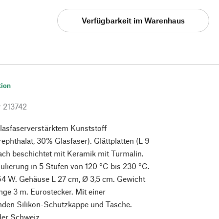
Verfügbarkeit im Warenhaus
tion
r
213742
lasfaserverstärktem Kunststoff
rephthalat, 30% Glasfaser). Glättplatten (L 9
ach beschichtet mit Keramik mit Turmalin.
lierung in 5 Stufen von 120 °C bis 230 °C.
64 W. Gehäuse L 27 cm, Ø 3,5 cm. Gewicht
nge 3 m. Eurostecker. Mit einer
nden Silikon-Schutzkappe und Tasche.
 der Schweiz.