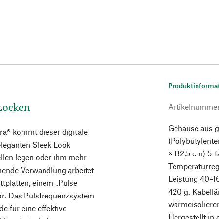
Produktinforma
 Locken
Artikelnumme
Gehäuse aus g
ra® kommt dieser digitale
(Polybutylente
eleganten Sleek Look
× B2,5 cm) 5-f
Wellen legen oder ihm mehr
Temperaturregu
nende Verwandlung arbeitet
Leistung 40–1
ttplatten, einem „Pulse
420 g. Kabellä
r. Das Pulsfrequenzsystem
wärmeisoliere
 für eine effektive
Hergestellt in