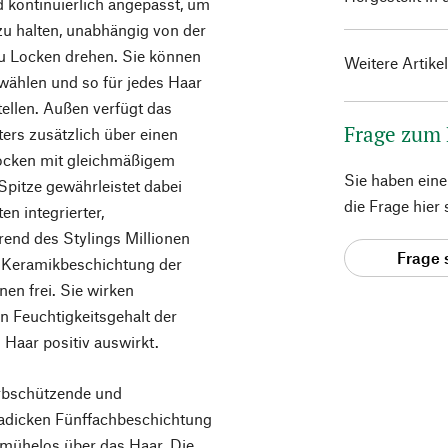
d kontinuierlich angepasst, um
 zu halten, unabhängig von der
zu Locken drehen. Sie können
Weitere Artike
wählen und so für jedes Haar
tellen. Außen verfügt das
Frage zum
ers zusätzlich über einen
Locken mit gleichmäßigem
Sie haben ein
pitze gewährleistet dabei
die Frage hier
en integrierter,
rend des Stylings Millionen
Frage 
r Keramikbeschichtung der
nen frei. Sie wirken
en Feuchtigkeitsgehalt der
 Haar positiv auswirkt.
arbschützende und
radicken Fünffachbeschichtung
 mühelos über das Haar. Die