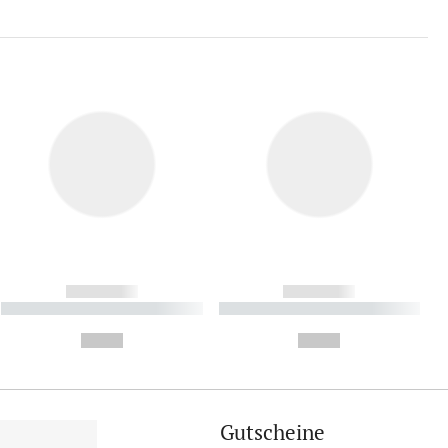
------------
------------
----------- ----------- ----------
----------- ----------- ----------
- -----------
-
--,-- €
--,-- €
Gutscheine