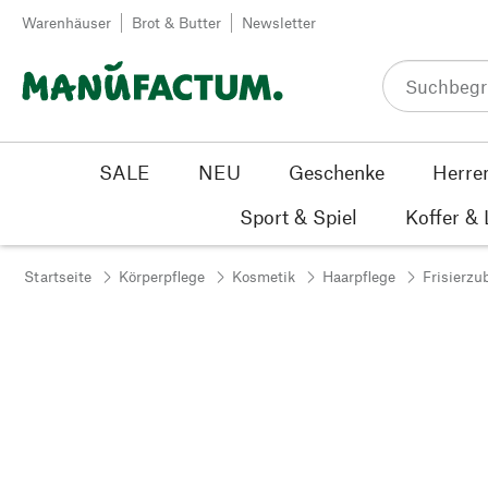
Zum Inhalt springen
Warenhäuser
Brot & Butter
Newsletter
SALE
NEU
Geschenke
Herre
Sport & Spiel
Koffer &
Startseite
Körperpflege
Kosmetik
Haarpflege
Frisierzu