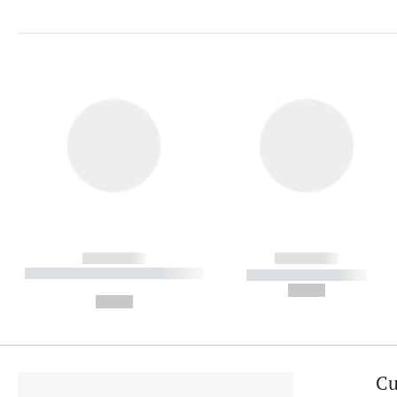
------------
------------
----------- ----------- ----------
----------- -----------
-
--,-- €
--,-- €
Cu