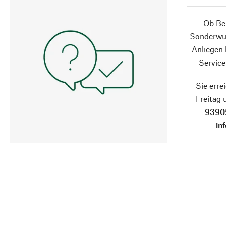
Ob Ber
Sonderwün
Anliegen
Service
Sie erre
Freitag
9390
in