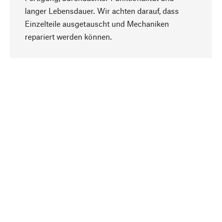
langer Lebensdauer. Wir achten darauf, dass
Einzelteile ausgetauscht und Mechaniken
Nach oben
repariert werden können.
Bewusst
Nachhaltigkeit steht im Fokus unserer
Produktauswahl. Wir setzen auf natürliche
Inhaltsstoffe und Materialien, die gepflegt werden
können, sowie auf eine ressourcenschonende
und sozialverträgliche Produktion.
Ausgewählt