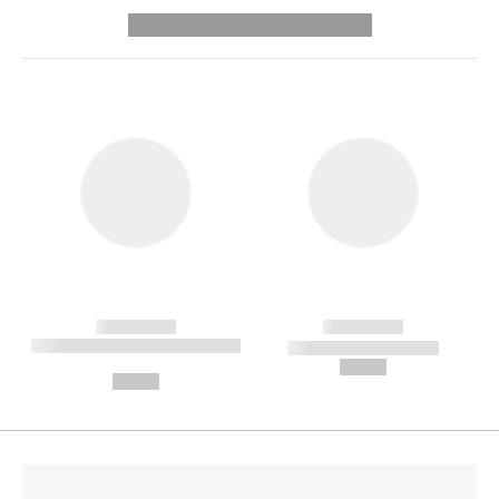
---------- --------------
------------
------------
----------- ----------- --------
----------- -----------
---
--,-- €
--,-- €