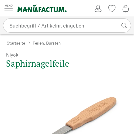
Zum Inhalt springen
Kundenkonto
Merkliste
0,0
Startseite
Feilen, Bürsten
Niyok
Saphirnagelfeile