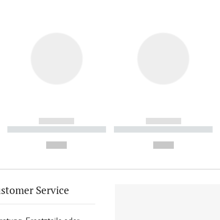
------------
------------
----------- ----------- ----------
----------- ----------- ----------
-
-
--,-- €
--,-- €
stomer Service