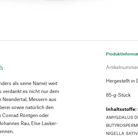
Produktinforma
h
Artikelnumme
Hergestellt in
nders als seine Name) weit
s verdankt es nicht nur dem
85-g-Stück
 Neandertal, Messern aus
berei sowie natürlich den
Inhaltsstoffe
:
lm Conrad Röntgen oder
AMYGDALUS DU
Johannes Rau, Else Lasker-
BUTYROSPERMU
nennen.
NIGELLA SATI