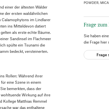
POWDER, MIC
nd einer der ältesten Wälder
ine der ersten waldähnlichen
n Calamophytons im Lindlarer
Frage zum
ten ins Mitteldevon datiert
 gelten als erste echte Bäume.
Sie haben ein
 einer Sandinsel im Flachmeer
die Frage hier
lich spülte ein Tsunami die
lamm bedeckt, versteinerten.
Frage 
ins Rollen: Während ihrer
 für eine Szene in einem
 Sie bemerkten, dass der
 wohltuende Wirkung auf ihre
und Kollege Matthias Remmel
rsache war das enthaltene