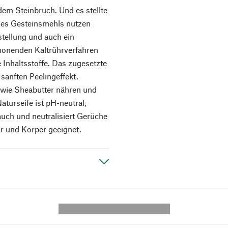
dem Steinbruch. Und es stellte
 des Gesteinsmehls nutzen
stellung und auch ein
chonenden Kaltrührverfahren
e Inhaltsstoffe. Das zugesetzte
sanften Peelingeffekt.
wie Sheabutter nähren und
aturseife ist pH-neutral,
auch und neutralisiert Gerüche
ar und Körper geeignet.
---------- --------------