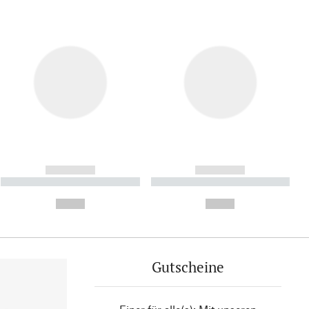
------------
------------
----------- ----------- ----------
----------- ----------- ----------
- -----------
-
--,-- €
--,-- €
Gutscheine