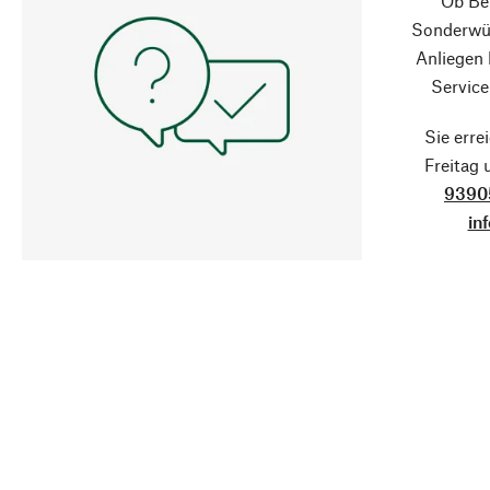
Ob Ber
Sonderwün
Anliegen
Service
Sie erre
Freitag
9390
in