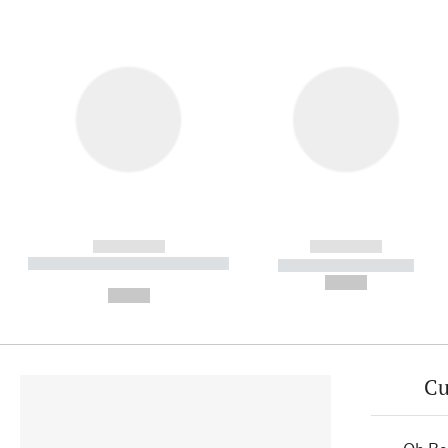
------------
------------
----------- ----------- ----------
----------- -----------
-
--,-- €
--,-- €
Cu