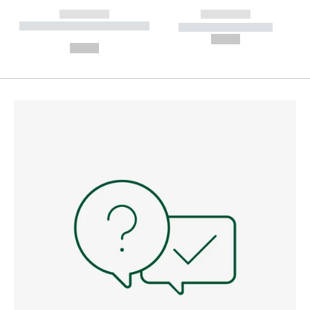
------------
------------
----------- ----------- --------
----------- -----------
---
--,-- €
--,-- €