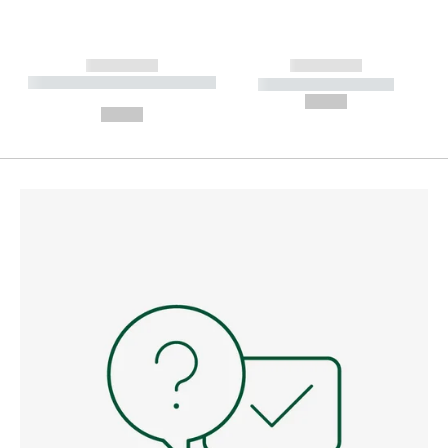
------------
------------
----------- ----------- --------
----------- -----------
---
--,-- €
--,-- €