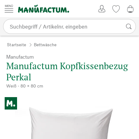
Zum Inhalt springen
Kundenkonto
Merkliste
0,0
Startseite
Bettwäsche
Manufactum
Manufactum Kopfkissenbezug
Perkal
Weiß - 80 × 80 cm