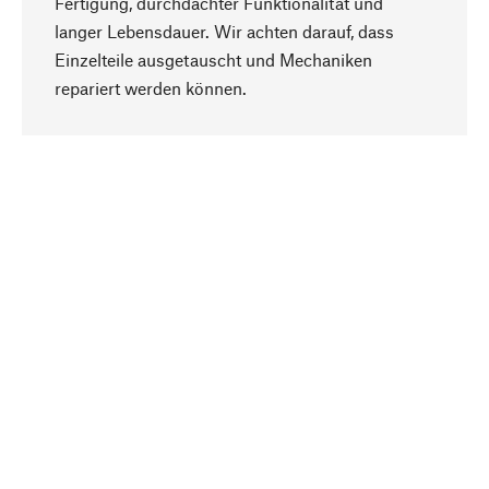
Fertigung, durchdachter Funktionalität und
langer Lebensdauer. Wir achten darauf, dass
Einzelteile ausgetauscht und Mechaniken
Nach oben
repariert werden können.
Bewusst
Nachhaltigkeit steht im Fokus unserer
Produktauswahl. Wir setzen auf natürliche
Inhaltsstoffe und Materialien, die gepflegt werden
können, sowie auf eine ressourcenschonende
und sozialverträgliche Produktion.