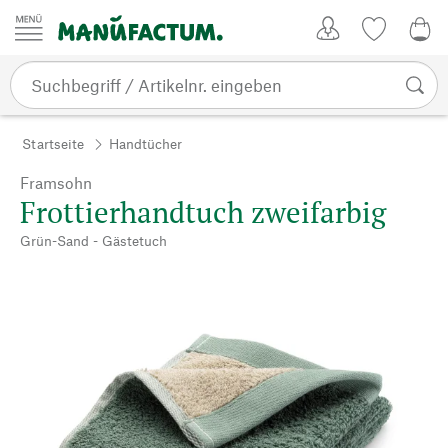
Zum Inhalt springen
Kundenkonto
Merkliste
0,0
Startseite
Handtücher
Framsohn
Frottierhandtuch zweifarbig
Grün-Sand - Gästetuch