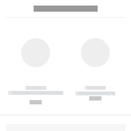
---------- --------------
------------
------------
----------- ----------- --------
----------- -----------
---
--,-- €
--,-- €