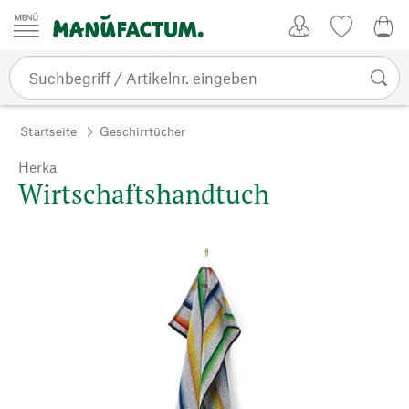
Zum Inhalt springen
Kundenkonto
Merkliste
0,0
Startseite
Geschirrtücher
Herka
Wirtschaftshandtuch