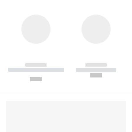
------------
------------
----------- ----------- --------
----------- -----------
---
--,-- €
--,-- €