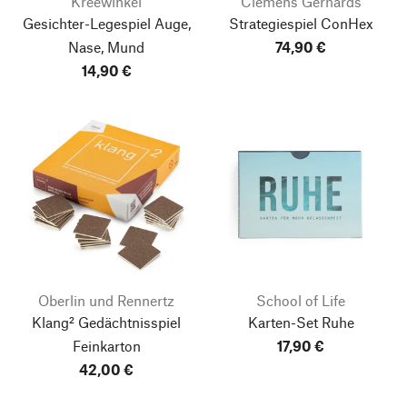
Kreewinkel
Clemens Gerhards
Gesichter-Legespiel Auge,
Strategiespiel ConHex
Nase, Mund
74,90 €
14,90 €
Oberlin und Rennertz
School of Life
Klang² Gedächtnisspiel
Karten-Set Ruhe
Feinkarton
17,90 €
42,00 €