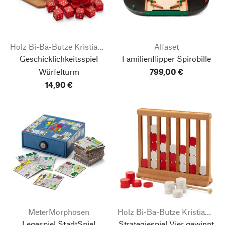
Holz Bi-Ba-Butze Kristian Finken
Alfaset
Geschicklichkeitsspiel
Familienflipper Spirobille
Würfelturm
799,00 €
14,90 €
MeterMorphosen
Holz Bi-Ba-Butze Kristian Finken
Legespiel StadtSpiel
Strategiespiel Vier gewinnt