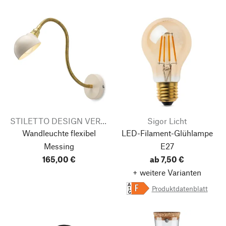
STILETTO DESIGN VERTReiB
Sigor Licht
Wandleuchte flexibel
LED-Filament-Glühlampe
Messing
E27
165,00 €
ab 7,50 €
+ weitere Varianten
A
Produktdatenblatt
F
G