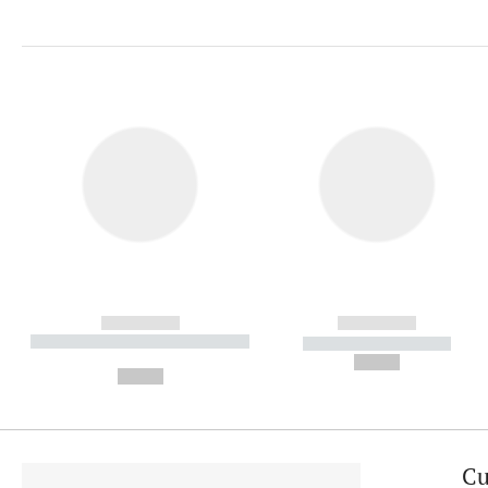
------------
------------
----------- ----------- ----------
----------- -----------
-
--,-- €
--,-- €
Cu