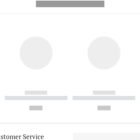
---------- --------------
------------
------------
----------- ----------- ----------
----------- ----------- ----------
-
-
--,-- €
--,-- €
stomer Service