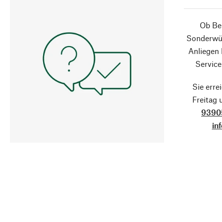
Ob Ber
Sonderwün
Anliegen
Service
Sie erre
Freitag
9390
in