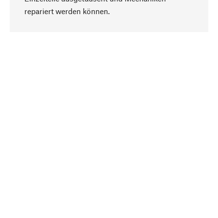
Nach oben
repariert werden können.
Bewusst
Nachhaltigkeit steht im Fokus unserer
Produktauswahl. Wir setzen auf natürliche
Inhaltsstoffe und Materialien, die gepflegt werden
können, sowie auf eine ressourcenschonende
und sozialverträgliche Produktion.
Ausgewählt
Als Ihr kompetenter Partner arbeiten wir