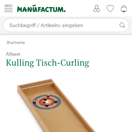
Zum Inhalt springen
Kundenkonto
Merkliste
0,0
Startseite
Alfaset
Kulling Tisch-Curling