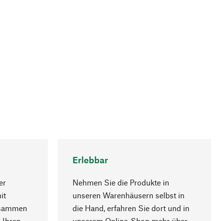
Erlebbar
er
Nehmen Sie die Produkte in
it
unseren Warenhäusern selbst in
usammen
die Hand, erfahren Sie dort und in
Nach oben
 Ihren
unserem Online-Shop mehr über