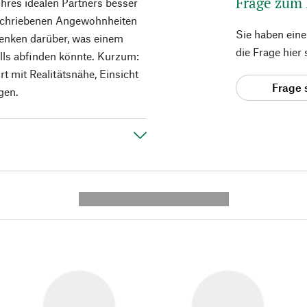
Frage zum
hres idealen Partners besser
eschriebenen Angewohnheiten
Sie haben ein
enken darüber, was einem
die Frage hier
alls abfinden könnte. Kurzum:
t mit Realitätsnähe, Einsicht
Frage 
gen.
---------- --------------