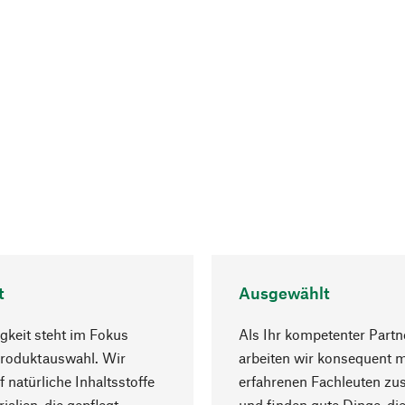
t
Ausgewählt
gkeit steht im Fokus
Als Ihr kompetenter Partn
Produktauswahl. Wir
arbeiten wir konsequent m
f natürliche Inhaltsstoffe
erfahrenen Fachleuten z
ialien, die gepflegt
und finden gute Dinge, die