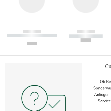
------------
------------
----------- ----------- ----------
----------- -----------
-
--,-- €
--,-- €
Cu
Ob Ber
Sonderwün
Anliegen
Service