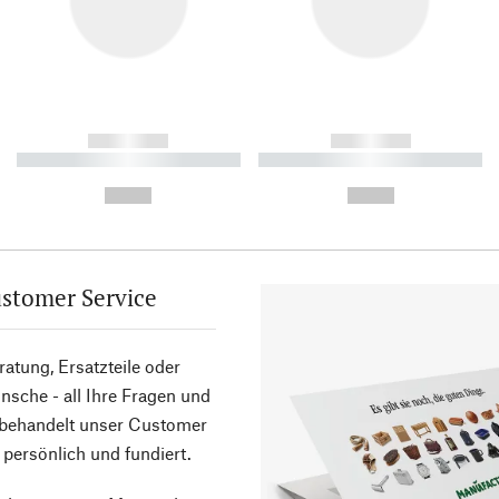
------------
------------
----------- ----------- ----------
----------- ----------- ----------
-
-
--,-- €
--,-- €
stomer Service
atung, Ersatzteile oder
sche - all Ihre Fragen und
 behandelt unser Customer
 persönlich und fundiert.