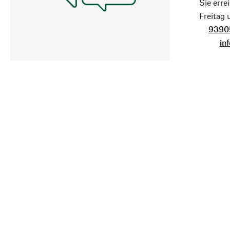
Sie erre
Freitag
9390
in