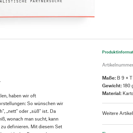
Produktinforma
Artikelnumme
Maße:
B 9 × T
.
Gewicht:
180 
Material:
Kart
en, haben wir oft
orstellungen: So wünschen wir
“, „nett“ oder „süß“ ist. Da
Weitere Artike
eiß, wonach man sucht, kann
r zu definieren. Mit diesem Set