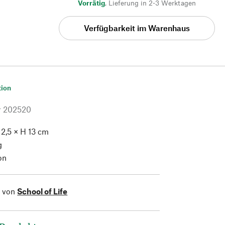
Vorrätig
,
Lieferung in 2-3 Werktagen
Verfügbarkeit im Warenhaus
tion
r
202520
 2,5 × H 13 cm
g
on
l von
School of Life