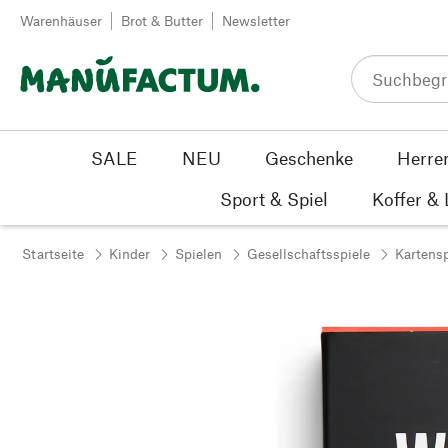
Zum Inhalt springen
Warenhäuser
Brot & Butter
Newsletter
SALE
NEU
Geschenke
Herre
Sport & Spiel
Koffer &
Startseite
Kinder
Spielen
Gesellschaftsspiele
Kartensp