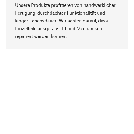
Unsere Produkte profitieren von handwerklicher
Fertigung, durchdachter Funktionalität und
langer Lebensdauer. Wir achten darauf, dass
Einzelteile ausgetauscht und Mechaniken
Nach oben
repariert werden können.
Bewusst
Nachhaltigkeit steht im Fokus unserer
Produktauswahl. Wir setzen auf natürliche
Inhaltsstoffe und Materialien, die gepflegt werden
können, sowie auf eine ressourcenschonende
und sozialverträgliche Produktion.