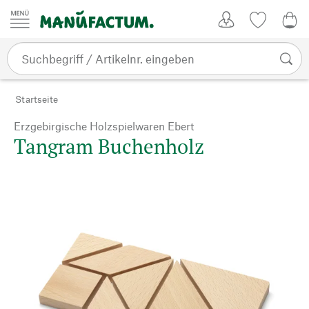
Zum Inhalt springen
Kundenkonto
Merkliste
0,0
Startseite
Erzgebirgische Holzspielwaren Ebert
Tangram Buchenholz