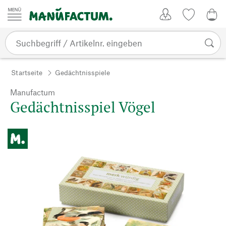
Zum Inhalt springen
Kundenkonto
Merkliste
0,0
Startseite
Gedächtnisspiele
Manufactum
Gedächtnisspiel Vögel