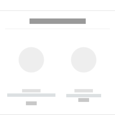
---------- --------------
------------
------------
----------- ----------- --------
----------- -----------
---
--,-- €
--,-- €