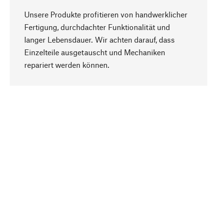
Unsere Produkte profitieren von handwerklicher
Fertigung, durchdachter Funktionalität und
langer Lebensdauer. Wir achten darauf, dass
Einzelteile ausgetauscht und Mechaniken
Nach oben
repariert werden können.
Bewusst
Nachhaltigkeit steht im Fokus unserer
Produktauswahl. Wir setzen auf natürliche
Inhaltsstoffe und Materialien, die gepflegt werden
können, sowie auf eine ressourcenschonende
und sozialverträgliche Produktion.