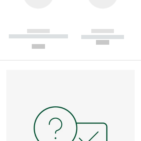
------------
------------
----------- ----------- --------
----------- -----------
---
--,-- €
--,-- €