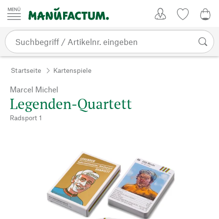
Zum Inhalt springen
Kundenkonto
Merkliste
0,0
Startseite
Kartenspiele
Marcel Michel
Legenden-Quartett
Radsport 1