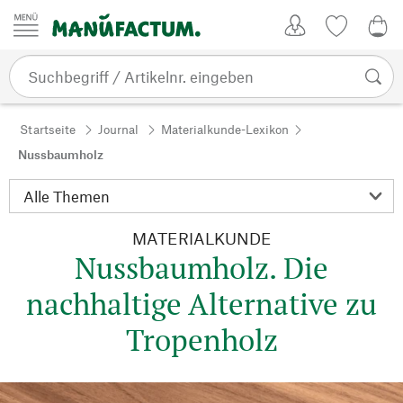
Zum Inhalt springen
Kundenkonto
Merkliste
0,0
Startseite
Journal
Materialkunde-Lexikon
Nussbaumholz
MATERIALKUNDE
Nussbaumholz. Die
nachhaltige Alternative zu
Tropenholz