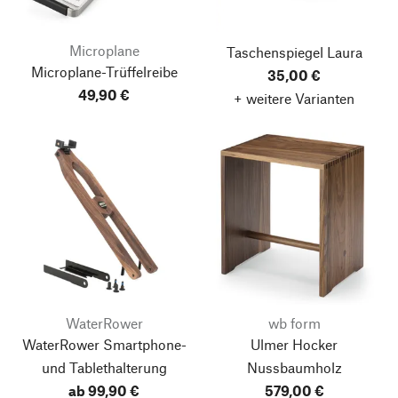
Microplane
Taschenspiegel Laura
Microplane-Trüffelreibe
35,00 €
49,90 €
+ weitere Varianten
WaterRower
wb form
WaterRower Smartphone-
Ulmer Hocker
und Tablethalterung
Nussbaumholz
ab 99,90 €
579,00 €