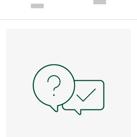
---
--,-- €
--,-- €