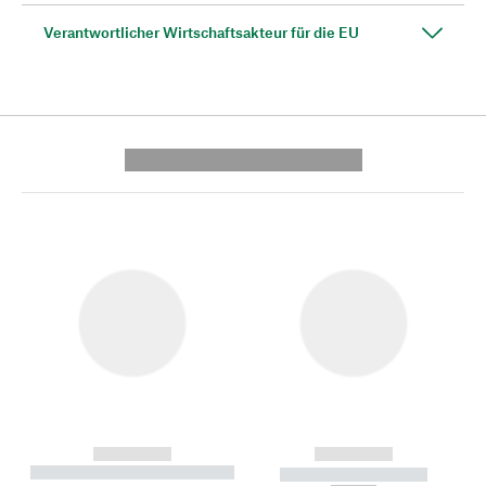
Verantwortlicher Wirtschaftsakteur für die EU
---------- --------------
------------
------------
----------- ----------- --------
----------- -----------