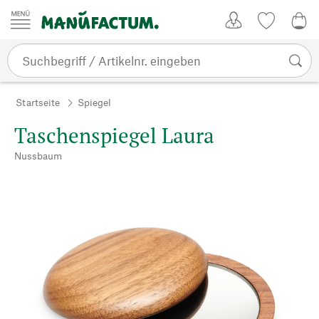
Zum Inhalt springen
Kundenkonto
Merkliste
0,0
Startseite
Spiegel
Taschenspiegel Laura
Nussbaum