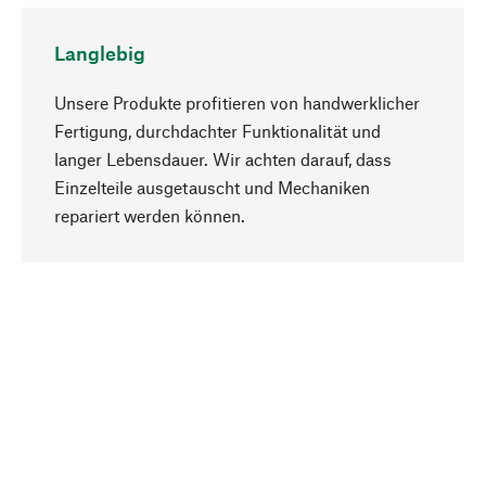
Langlebig
Unsere Produkte profitieren von handwerklicher
Fertigung, durchdachter Funktionalität und
langer Lebensdauer. Wir achten darauf, dass
Einzelteile ausgetauscht und Mechaniken
Nach oben
repariert werden können.
Bewusst
Nachhaltigkeit steht im Fokus unserer
Produktauswahl. Wir setzen auf natürliche
Inhaltsstoffe und Materialien, die gepflegt werden
können, sowie auf eine ressourcenschonende