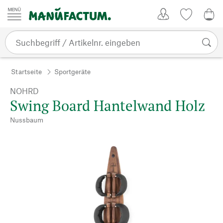
Zum Inhalt springen
Kundenkonto
Merkliste
0,0
Startseite
Sportgeräte
NOHRD
Swing Board Hantelwand Holz
Nussbaum