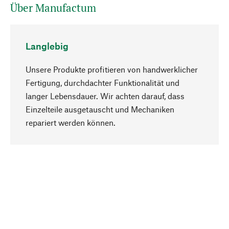
Über Manufactum
Langlebig
Unsere Produkte profitieren von handwerklicher
Fertigung, durchdachter Funktionalität und
langer Lebensdauer. Wir achten darauf, dass
Einzelteile ausgetauscht und Mechaniken
Nach oben
repariert werden können.
Bewusst
Nachhaltigkeit steht im Fokus unserer
Produktauswahl. Wir setzen auf natürliche
Inhaltsstoffe und Materialien, die gepflegt werden