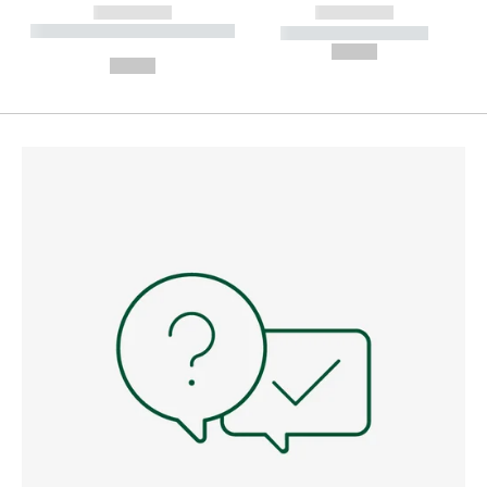
------------
------------
----------- ----------- --------
----------- -----------
---
--,-- €
--,-- €