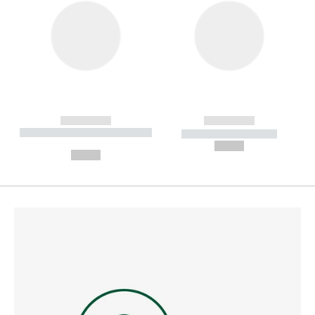
------------
------------
----------- ----------- --------
----------- -----------
---
--,-- €
--,-- €