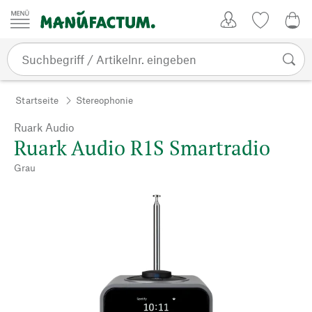
Zum Inhalt springen
Kundenkonto
Merkliste
0,0
Startseite
Stereophonie
Ruark Audio
Ruark Audio R1S Smartradio
Grau