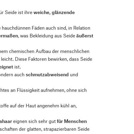
r Seide ist ihre
weiche, glänzende
ie hauchdünnen Fäden auch sind, in Relation
hermaßen
, was Bekleidung aus Seide
äußerst
seinem chemischen Aufbau der menschlichen
 leicht. Diese Faktoren bewirken, dass Seide
eeignet
ist.
sondern auch
schmutzabweisend
und
chtes an Flüssigkeit aufnehmen, ohne sich
toffe auf der Haut angenehm kühl an,
kahaar
eignen sich sehr gut
für Menschen
schaften der glatten, strapazierbaren Seide