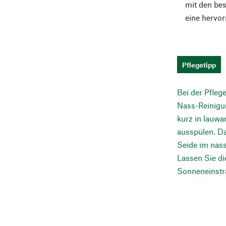
mit den be
eine hervo
Pflegetipp
Bei der Pfleg
Nass-Reinigun
kurz in lauwa
ausspülen. Da
Seide im nass
Lassen Sie di
Sonneneinstra