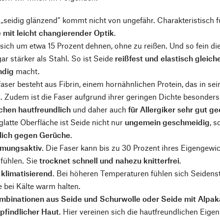
 „seidig glänzend“ kommt nicht von ungefähr. Charakteristisch fü
 mit leicht changierender Optik
.
 sich um etwa 15 Prozent dehnen, ohne zu reißen. Und so fein d
gar stärker als Stahl. So ist Seide
reißfest und elastisch gleic
ndig
macht.
aser besteht aus Fibrin, einem hornähnlichen Protein, das in 
. Zudem ist die Faser aufgrund ihrer geringen Dichte besonders
hen hautfreundlich
und daher auch
für Allergiker sehr gut g
glatte Oberfläche ist Seide nicht nur
ungemein geschmeidig
, 
lich gegen Gerüche
.
tmungsaktiv
. Die Faser kann bis zu 30 Prozent ihres Eigengewi
fühlen. Sie
trocknet schnell und nahezu knitterfrei
.
t
klimatisierend
. Bei höheren Temperaturen fühlen sich Seidens
 bei Kälte warm halten.
mbinationen aus Seide und Schurwolle oder Seide mit Alpa
pfindlicher Haut
. Hier vereinen sich die hautfreundlichen Eigen