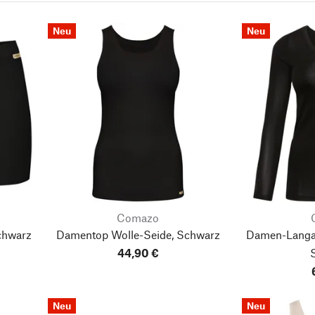
Neu
Neu
Comazo
chwarz
Damentop Wolle-Seide, Schwarz
Damen-Langar
44,90 €
Neu
Neu