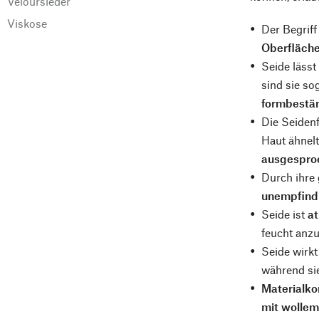
Veloursleder
Viskose
Der Begriff
Oberfläche
Seide lässt
sind sie so
formbestä
Die Seidenf
Haut ähnelt
ausgesproc
Durch ihre 
unempfind
Seide ist
a
feucht anzu
Seide wirk
während sie
Materialko
mit wollem