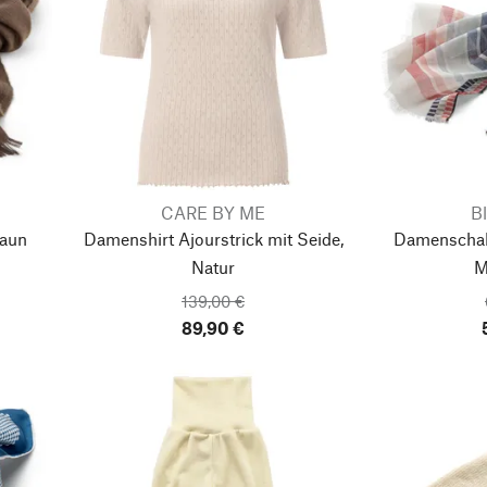
CARE BY ME
Bl
raun
Damenshirt Ajourstrick mit Seide,
Damenschal
Natur
M
139,00 €
89,90 €