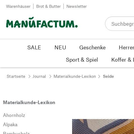
Zum Inhalt springen
Warenhäuser
Brot & Butter
Newsletter
SALE
NEU
Geschenke
Herre
Sport & Spiel
Koffer &
Startseite
Journal
Materialkunde-Lexikon
Seide
Materialkunde-Lexikon
Ahornholz
Alpaka
Bambusholz