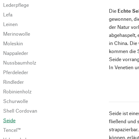
Lederpflege
Die
Echte Se
Lefa
gewonnen, die
Leinen
der Natur vo
Merinowolle
abgehaspelt, 
in China. Die
Moleskin
kommen die Se
Nappaleder
Seide vorrang
Nussbaumholz
In Venetien u
Pferdeleder
Rindleder
Robinienholz
Schurwolle
Shell Cordovan
Seide ist ein
Seide
fließend und 
strapazierbar
Tencel™
können, erläu