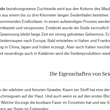
ide
beziehungsweise Zuchtseide wird aus den Kokons des Maul
 aus einem bis zu drei Kilometer langen Seidenfaden bestehen. 
rkommenden Endlosfaser. In einem aufwendigen Prozess werden
entbastet und versponnen. Entdeckt wurde die Seide vermutlich
 Gewinnung bleibt lange Zeit ein streng gehütetes Geheimnis. E
idenraupen nach Europa. Bald entstehen in Italien und Frankr
ig in China, Japan und Indien erzeugt. Aber auch Italien möchte 
nd neuerdings auch in Kalabrien wird die Seidenproduktion wie
Die Eigenschaften von Sei
es der edelsten und feinsten Gewebe. Kaum ein Stoff hat eine de
schmiegsam auf der Haut. Und auch wenn es auf den ersten Blick 
. Welche Vorzüge die kostbare Faser im Einzelnen hat und wie S
tern wir Ihnen im Folgenden: