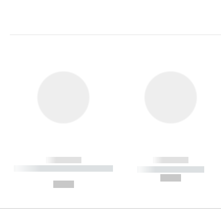
------------
------------
----------- ----------- ----------
----------- -----------
-
--,-- €
--,-- €