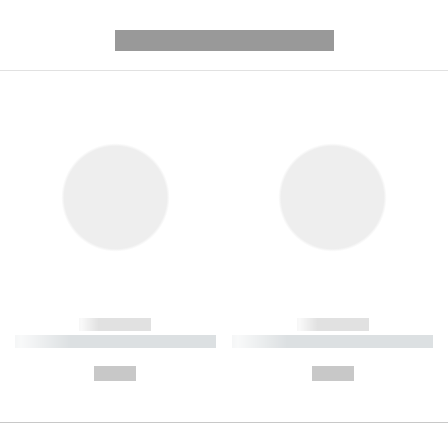
---------- --------------
------------
------------
----------- ----------- ----------
----------- ----------- ----------
-
-
--,-- €
--,-- €