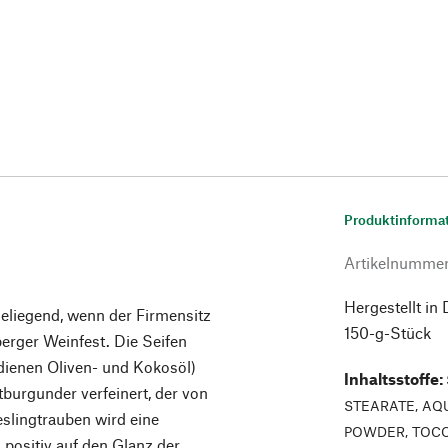
Produktinforma
Artikelnumme
Hergestellt in
heliegend, wenn der Firmensitz
150-g-Stück
berger Weinfest. Die Seifen
 dienen Oliven- und Kokosöl)
Inhaltsstoffe
:
tburgunder verfeinert, der von
STEARATE, AQU
slingtrauben wird eine
POWDER, TOCO
 positiv auf den Glanz der