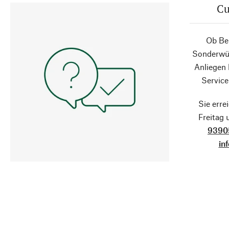
Cu
Ob Ber
Sonderwün
Anliegen
Service
Sie erre
Freitag
9390
in