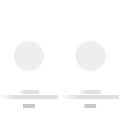
------------
------------
----------- ----------- ----------
----------- ----------- ----------
- -----------
-
--,-- €
--,-- €