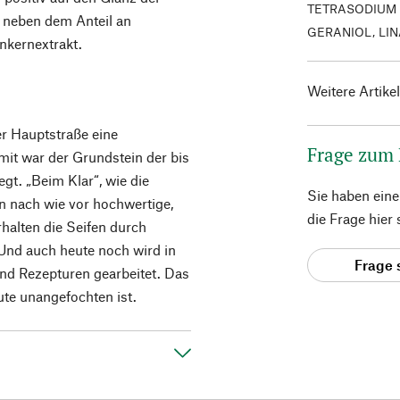
TETRASODIUM 
t neben dem Anteil an
GERANIOL, LI
nkernextrakt.
Weitere Artike
er Hauptstraße eine
Frage zum
mit war der Grundstein der bis
gt. „Beim Klar“, wie die
Sie haben ein
en nach wie vor hochwertige,
die Frage hier
rhalten die Seifen durch
Und auch heute noch wird in
Frage 
und Rezepturen gearbeitet. Das
eute unangefochten ist.