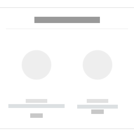
---------- --------------
------------
------------
----------- ----------- --------
----------- -----------
---
--,-- €
--,-- €