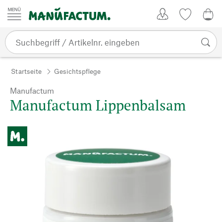
Zum Inhalt springen
Kundenkonto
Merkliste
0,0
Startseite
Gesichtspflege
Manufactum
Manufactum Lippenbalsam