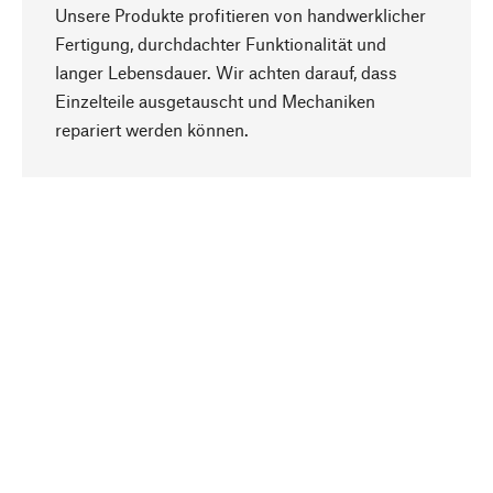
Unsere Produkte profitieren von handwerklicher
Fertigung, durchdachter Funktionalität und
langer Lebensdauer. Wir achten darauf, dass
Einzelteile ausgetauscht und Mechaniken
Nach oben
repariert werden können.
Bewusst
Nachhaltigkeit steht im Fokus unserer
Produktauswahl. Wir setzen auf natürliche
Inhaltsstoffe und Materialien, die gepflegt werden
können, sowie auf eine ressourcenschonende
und sozialverträgliche Produktion.