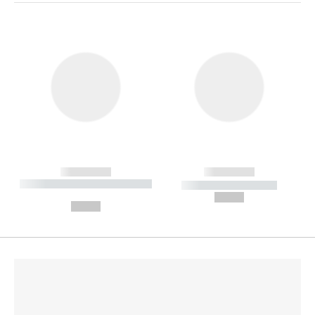
------------
------------
----------- ----------- --------
----------- -----------
---
--,-- €
--,-- €