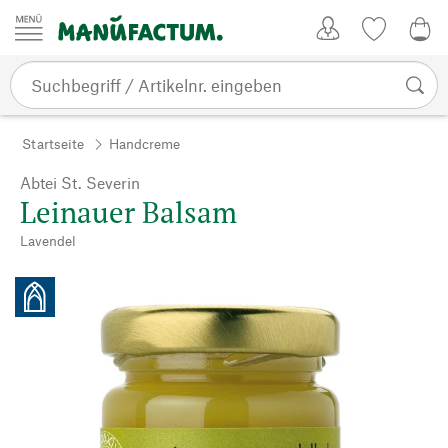
Zum Inhalt springen
Kundenkonto
Merkliste
0,0
Startseite
Handcreme
Abtei St. Severin
Leinauer Balsam
Lavendel