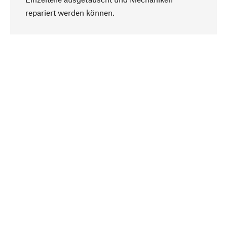
Nach oben
repariert werden können.
Bewusst
Nachhaltigkeit steht im Fokus unserer
Produktauswahl. Wir setzen auf natürliche
Inhaltsstoffe und Materialien, die gepflegt werden
können, sowie auf eine ressourcenschonende
und sozialverträgliche Produktion.
Ausgewählt
Als Ihr kompetenter Partner arbeiten wir