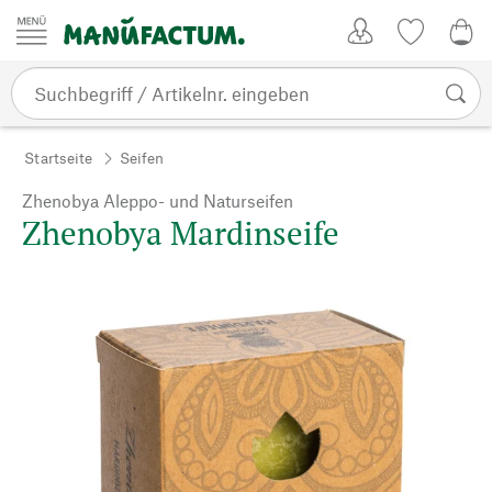
Zum Inhalt springen
Kundenkonto
Merkliste
0,0
Startseite
Seifen
Zhenobya Aleppo- und Naturseifen
Zhenobya Mardinseife