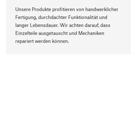
Unsere Produkte profitieren von handwerklicher
Fertigung, durchdachter Funktionalität und
langer Lebensdauer. Wir achten darauf, dass
Einzelteile ausgetauscht und Mechaniken
Nach oben
repariert werden können.
Bewusst
Nachhaltigkeit steht im Fokus unserer
Produktauswahl. Wir setzen auf natürliche
Inhaltsstoffe und Materialien, die gepflegt werden
können, sowie auf eine ressourcenschonende
und sozialverträgliche Produktion.