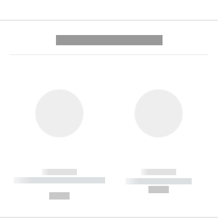
---------- --------------
------------
------------
----------- ----------- --------
----------- -----------
---
--,-- €
--,-- €