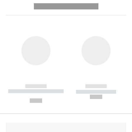
---------- --------------
------------
------------
----------- ----------- --------
----------- -----------
---
--,-- €
--,-- €