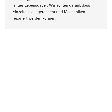
langer Lebensdauer. Wir achten darauf, dass
Einzelteile ausgetauscht und Mechaniken
Nach oben
repariert werden können.
Bewusst
Nachhaltigkeit steht im Fokus unserer
Produktauswahl. Wir setzen auf natürliche
Inhaltsstoffe und Materialien, die gepflegt werden
können, sowie auf eine ressourcenschonende
und sozialverträgliche Produktion.
Ausgewählt