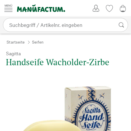
Zum Inhalt springen
Kundenkonto
Merkliste
0,0
Startseite
Seifen
Sagitta
Handseife Wacholder-Zirbe