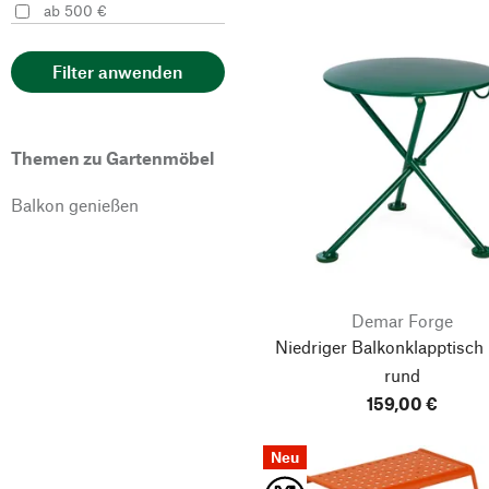
ab 500 €
Manufactum
PLUS
Filter anwenden
Schaffner
Skovshoved Mobelfabrik
Themen zu Gartenmöbel
TIPTOE
Balkon genießen
Weltevree
Demar Forge
Niedriger Balkonklapptisch
rund
159,00 €
Neu