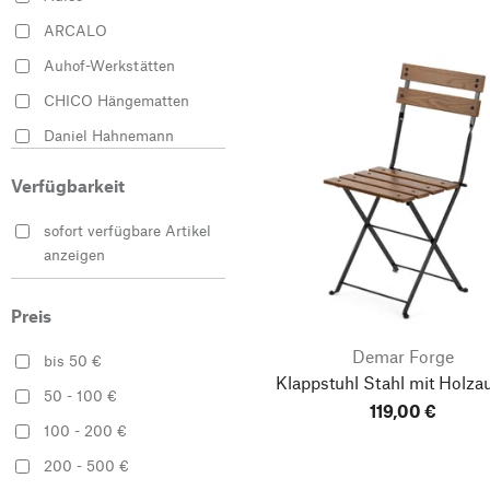
Mehrfarbig
ARCALO
Orange
Auhof-Werkstätten
Rot
CHICO Hängematten
Schwarz
Daniel Hahnemann
Silber
Demar Forge
Weiß
Verfügbarkeit
EcoFurnNet Oy
sofort verfügbare Artikel
Elefant Möbel
anzeigen
Fermob
HAY
Preis
HOUE
Demar Forge
bis 50 €
Jardin & Furniture
Klappstuhl Stahl mit Holza
50 - 100 €
119,00 €
K`UYUY
100 - 200 €
MAGAZIN
200 - 500 €
Magis