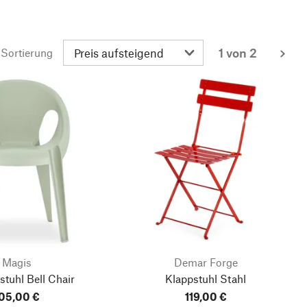
1 von 2
Sortierung
wei
Magis
Demar Forge
tuhl Bell Chair
Klappstuhl Stahl
05,00 €
119,00 €