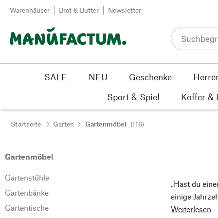
Zum Inhalt springen
Warenhäuser
Brot & Butter
Newsletter
SALE
NEU
Geschenke
Herre
Sport & Spiel
Koffer &
Startseite
Garten
Gartenmöbel
(116)
Gartenmöbel
Gartenstühle
„Hast du einen
Gartenbänke
einige Jahrze
Gartentische
Weiterlesen