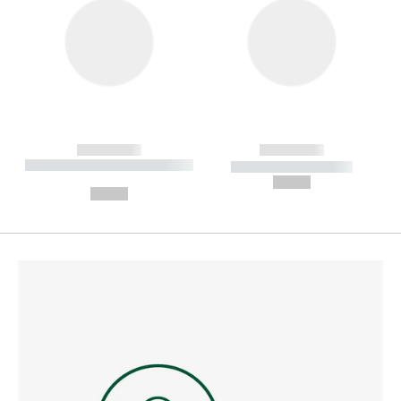
------------
------------
----------- ----------- --------
----------- -----------
---
--,-- €
--,-- €