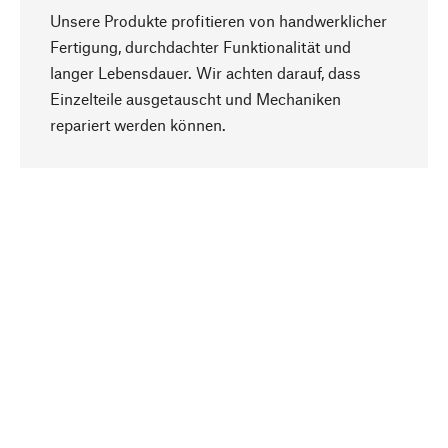
Unsere Produkte profitieren von handwerklicher
Fertigung, durchdachter Funktionalität und
langer Lebensdauer. Wir achten darauf, dass
Einzelteile ausgetauscht und Mechaniken
Nach oben
repariert werden können.
Bewusst
Nachhaltigkeit steht im Fokus unserer
Produktauswahl. Wir setzen auf natürliche
Inhaltsstoffe und Materialien, die gepflegt werden
können, sowie auf eine ressourcenschonende
und sozialverträgliche Produktion.