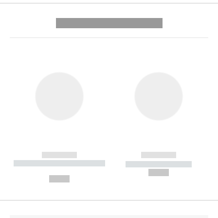
---------- --------------
------------
------------
----------- ----------- --------
----------- -----------
---
--,-- €
--,-- €