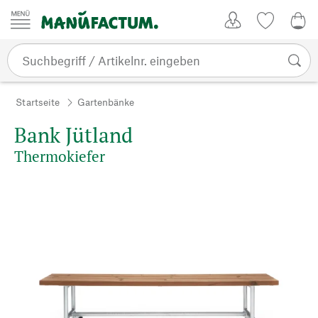
Zum Inhalt springen
Kundenkonto
Merkliste
0,0
Startseite
Gartenbänke
Bank Jütland
Thermokiefer