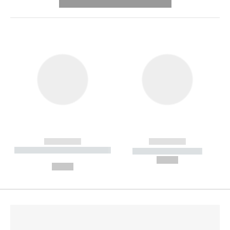
---------- --------------
------------
------------
----------- ----------- --------
----------- -----------
---
--,-- €
--,-- €