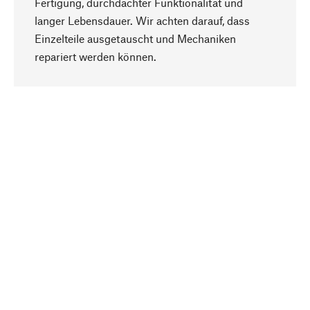
Fertigung, durchdachter Funktionalität und
langer Lebensdauer. Wir achten darauf, dass
Einzelteile ausgetauscht und Mechaniken
Nach oben
repariert werden können.
Bewusst
Nachhaltigkeit steht im Fokus unserer
Produktauswahl. Wir setzen auf natürliche
Inhaltsstoffe und Materialien, die gepflegt werden
können, sowie auf eine ressourcenschonende
und sozialverträgliche Produktion.