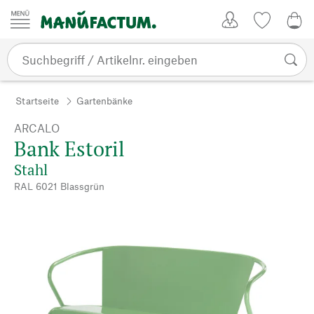
Zum Inhalt springen
Kundenkonto
Merkliste
0,0
Startseite
Gartenbänke
ARCALO
Bank Estoril
Stahl
RAL 6021 Blassgrün