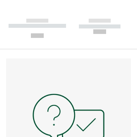
------------
------------
----------- ----------- --------
----------- -----------
---
--,-- €
--,-- €