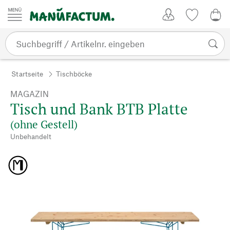
Zum Inhalt springen
Kundenkonto
Merkliste
0,0
Startseite
Tischböcke
MAGAZIN
Tisch und Bank BTB Platte
(ohne Gestell)
Unbehandelt