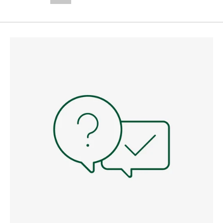
--,-- €