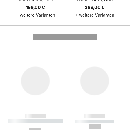
199,00 €
389,00 €
+ weitere Varianten
+ weitere Varianten
---------- --------------
------------
------------
----------- ----------- --------
----------- -----------
---
--,-- €