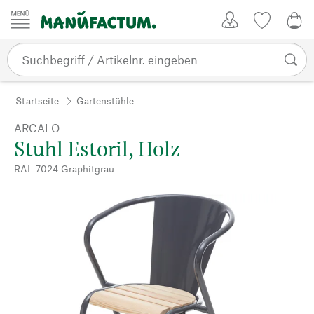
Zum Inhalt springen
Kundenkonto
Merkliste
0,0
Startseite
Gartenstühle
ARCALO
Stuhl Estoril, Holz
RAL 7024 Graphitgrau