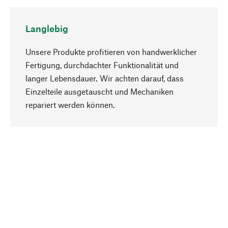
Langlebig
Unsere Produkte profitieren von handwerklicher
Fertigung, durchdachter Funktionalität und
langer Lebensdauer. Wir achten darauf, dass
Einzelteile ausgetauscht und Mechaniken
Nach oben
repariert werden können.
Bewusst
Nachhaltigkeit steht im Fokus unserer
Produktauswahl. Wir setzen auf natürliche
Inhaltsstoffe und Materialien, die gepflegt werden
können, sowie auf eine ressourcenschonende