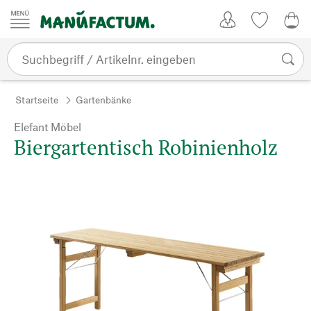
Zum Inhalt springen
Kundenkonto
Merkliste
0,0
Startseite
Gartenbänke
Elefant Möbel
Biergartentisch Robinienholz