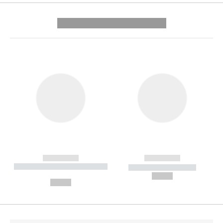
---------- --------------
------------
------------
----------- ----------- --------
----------- -----------
---
--,-- €
--,-- €