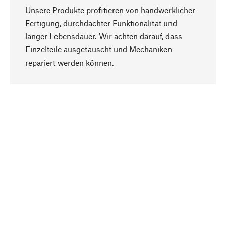
Unsere Produkte profitieren von handwerklicher
Fertigung, durchdachter Funktionalität und
langer Lebensdauer. Wir achten darauf, dass
Einzelteile ausgetauscht und Mechaniken
Nach oben
repariert werden können.
Bewusst
Nachhaltigkeit steht im Fokus unserer
Produktauswahl. Wir setzen auf natürliche
Inhaltsstoffe und Materialien, die gepflegt werden
können, sowie auf eine ressourcenschonende
und sozialverträgliche Produktion.