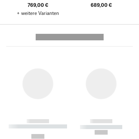
769,00 €
689,00 €
+ weitere Varianten
---------- --------------
------------
------------
----------- ----------- --------
----------- -----------
---
--,-- €
--,-- €