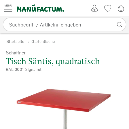
Zum Inhalt springen
Kundenkonto
Merkliste
0,0
Startseite
Gartentische
Schaffner
Tisch Säntis, quadratisch
RAL 3001 Signalrot