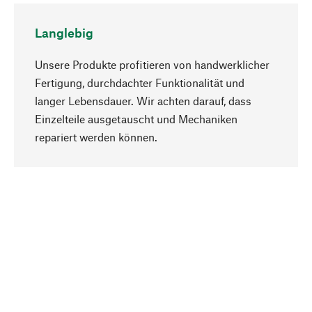
Langlebig
Unsere Produkte profitieren von handwerklicher
Fertigung, durchdachter Funktionalität und
langer Lebensdauer. Wir achten darauf, dass
Einzelteile ausgetauscht und Mechaniken
Nach oben
repariert werden können.
Bewusst
Nachhaltigkeit steht im Fokus unserer
Produktauswahl. Wir setzen auf natürliche
Inhaltsstoffe und Materialien, die gepflegt werden
können, sowie auf eine ressourcenschonende